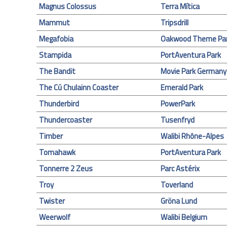
Magnus Colossus
Terra Mítica
Mammut
Tripsdrill
Megafobia
Oakwood Theme Pa
Stampida
PortAventura Park
The Bandit
Movie Park Germany
The Cú Chulainn Coaster
Emerald Park
Thunderbird
PowerPark
Thundercoaster
Tusenfryd
Timber
Walibi Rhône-Alpes
Tomahawk
PortAventura Park
Tonnerre 2 Zeus
Parc Astérix
Troy
Toverland
Twister
Gröna Lund
Weerwolf
Walibi Belgium