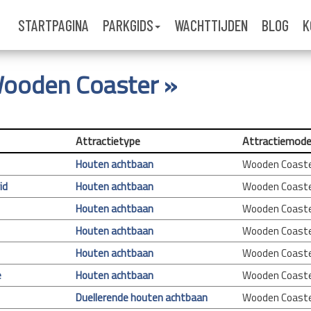
STARTPAGINA
PARKGIDS
WACHTTIJDEN
BLOG
K
 Wooden Coaster »
Attractietype
Attractiemode
Houten achtbaan
Wooden Coast
id
Houten achtbaan
Wooden Coast
Houten achtbaan
Wooden Coast
Houten achtbaan
Wooden Coast
Houten achtbaan
Wooden Coast
e
Houten achtbaan
Wooden Coast
Duellerende houten achtbaan
Wooden Coast