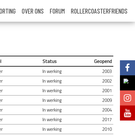
ORTING
OVER ONS
FORUM
ROLLERCOASTERFRIENDS
l
Status
Geopend
Volg @Pretparkenbe
er
In werking
2003
er
In werking
2002
Volg @Pretparkenbe
er
In werking
2001
Volg @Pretparken.be
er
In werking
2009
er
In werking
2004
Volg @Pretparkenbe
er
In werking
2017
er
In werking
2010