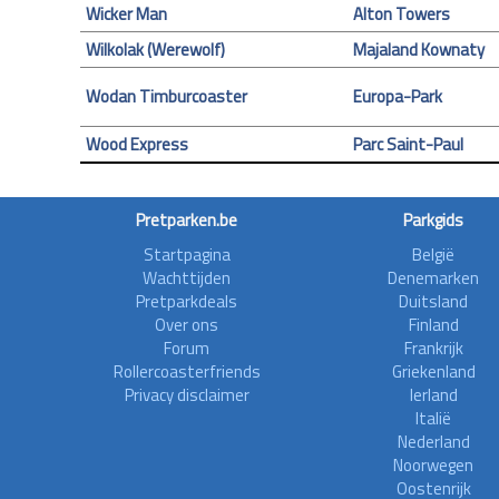
Wicker Man
Alton Towers
Wilkolak (Werewolf)
Majaland Kownaty
Wodan Timburcoaster
Europa-Park
Wood Express
Parc Saint-Paul
Pretparken.be
Parkgids
Startpagina
België
Wachttijden
Denemarken
Pretparkdeals
Duitsland
Over ons
Finland
Forum
Frankrijk
Rollercoasterfriends
Griekenland
Privacy disclaimer
Ierland
Italië
Nederland
Noorwegen
Oostenrijk