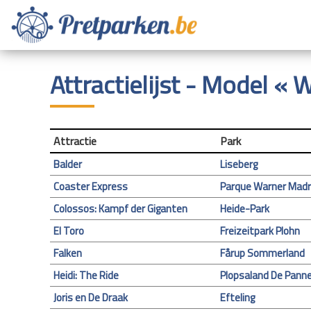
Attractielijst - Model «
Attractie
Park
Balder
Liseberg
Coaster Express
Parque Warner Madr
Colossos: Kampf der Giganten
Heide-Park
El Toro
Freizeitpark Plohn
Falken
Fårup Sommerland
Heidi: The Ride
Plopsaland De Pann
Joris en De Draak
Efteling