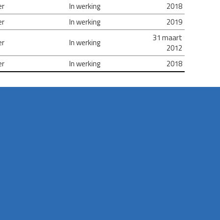
er
In werking
2018
er
In werking
2019
31 maart
er
In werking
2012
er
In werking
2018