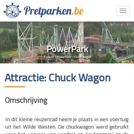
Toggl
navig
PowerPark
Finland
»
PowerPark
»
Chuck Wagon
Attractie: Chuck Wagon
Omschrijving
In dit kleine reuzenrad neem je plaats in een voertuig
uit het Wilde Westen. De chuckwagon werd gebruikt