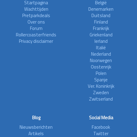
Startpagina
België
Wachttijden
Denemarken
Pretparkdeals
Duitsland
Over ons
Finland
Forum
Frankrijk
Rollercoasterfriends
Griekenland
Privacy disclaimer
Ierland
Italië
Nederland
Noorwegen
Oostenrijk
Polen
Spanje
Ver. Koninkrijk
Zweden
Zwitserland
Blog
Social Media
Nieuwsberichten
Facebook
Artikels
Twitter