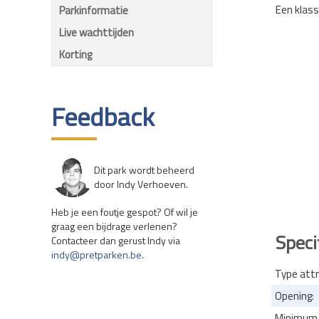
Een klass
Parkinformatie
Live wachttijden
Korting
Feedback
Dit park wordt beheerd
door Indy Verhoeven.
Heb je een foutje gespot? Of wil je
graag een bijdrage verlenen?
Speci
Contacteer dan gerust Indy via
indy@pretparken.be
.
Type attr
Opening:
Minimum l