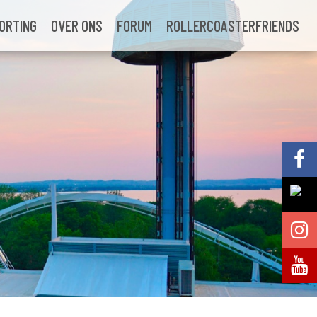
ORTING
OVER ONS
FORUM
ROLLERCOASTERFRIENDS
Volg @Pretparkenbe
Volg @Pretparkenbe
Volg @Pretparken.be
Volg @Pretparkenbe