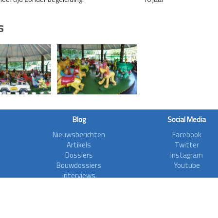
s
Blog
Social Media
Nieuwsberichten
Facebook
Artikels
Twitter
Dossiers
Instagram
Bouwdossiers
Youtube
Interviews
Aanvalsplannen
Zoonieuws