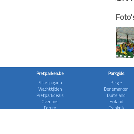
Foto'
Pretparken.be
Parkgids
Startpagina
België
Wachttijden
Denemarken
Pretparkdeals
Duitsland
Over ons
Finland
Forum
Frankrijk
Rollercoasterfriends
Griekenland
Privacy disclaimer
Ierland
Italië
Nederland