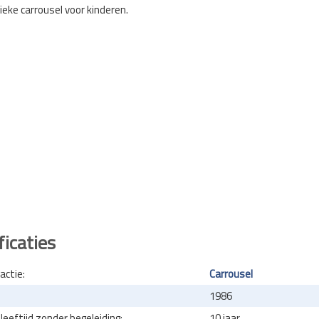
ieke carrousel voor kinderen.
ficaties
actie:
Carrousel
1986
eeftijd zonder begeleiding:
10 jaar