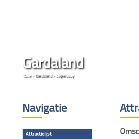
Gardaland
Italië
»
Gardaland
»
Superbaby
Navigatie
Att
Omsch
Attractielijst