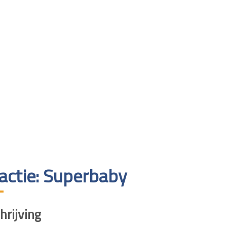
ractie: Superbaby
rijving