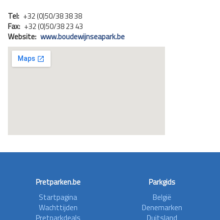
Tel:
+32 (0)50/38 38 38
Fax:
+32 (0)50/38 23 43
Website:
www.boudewijnseapark.be
Pretparken.be
Parkgids
Startpagina
België
Wachttijden
Denemarken
Pretparkdeals
Duitsland