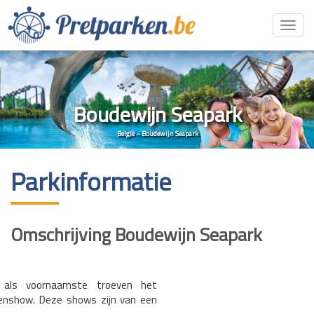
Toggl
navig
Boudewijn Seapark
België
»
Boudewijn Seapark
Parkinformatie
Omschrijving Boudewijn Seapark
 als voornaamste troeven het
enshow. Deze shows zijn van een