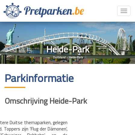
Toggl
navig
Heide-Park
Duitsland
»
Heide-Park
Parkinformatie
Omschrijving Heide-Park
otere Duitse themaparken, gelegen
. Toppers zijn 'Flug der Dämonen',