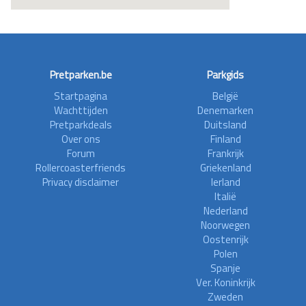
Pretparken.be
Parkgids
Startpagina
België
Wachttijden
Denemarken
Pretparkdeals
Duitsland
Over ons
Finland
Forum
Frankrijk
Rollercoasterfriends
Griekenland
Privacy disclaimer
Ierland
Italië
Nederland
Noorwegen
Oostenrijk
Polen
Spanje
Ver. Koninkrijk
Zweden