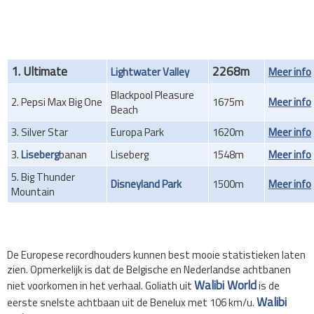
1. Ultimate
2268m
Lightwater Valley
Meer info
Blackpool Pleasure
2. Pepsi Max Big One
1675m
Meer info
Beach
3. Silver Star
Europa Park
1620m
Meer info
3.
Liseberg
banan
Liseberg
1548m
Meer info
5. Big Thunder
Disneyland Park
1500m
Meer info
Mountain
De Europese recordhouders kunnen best mooie statistieken laten
zien. Opmerkelijk is dat de Belgische en Nederlandse achtbanen
Walibi World
niet voorkomen in het verhaal. Goliath uit
is de
Walibi
eerste snelste achtbaan uit de Benelux met 106 km/u.