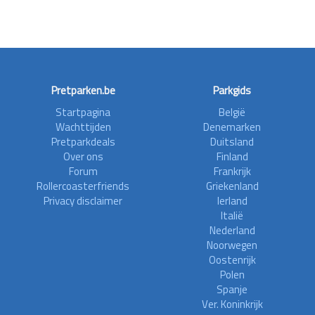
Pretparken.be
Parkgids
Startpagina
België
Wachttijden
Denemarken
Pretparkdeals
Duitsland
Over ons
Finland
Forum
Frankrijk
Rollercoasterfriends
Griekenland
Privacy disclaimer
Ierland
Italië
Nederland
Noorwegen
Oostenrijk
Polen
Spanje
Ver. Koninkrijk