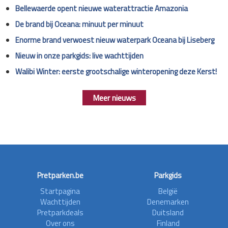
Bellewaerde opent nieuwe waterattractie Amazonia
De brand bij Oceana: minuut per minuut
Enorme brand verwoest nieuw waterpark Oceana bij Liseberg
Nieuw in onze parkgids: live wachttijden
Walibi Winter: eerste grootschalige winteropening deze Kerst!
Meer nieuws
Pretparken.be
Parkgids
Startpagina
België
Wachttijden
Denemarken
Pretparkdeals
Duitsland
Over ons
Finland