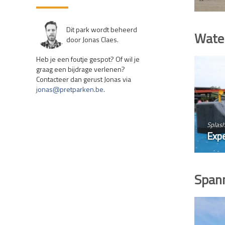
Dit park wordt beheerd
Water
door Jonas Claes.
Heb je een foutje gespot? Of wil je
graag een bijdrage verlenen?
Contacteer dan gerust Jonas via
jonas@pretparken.be
.
Splas
Expe
Spann