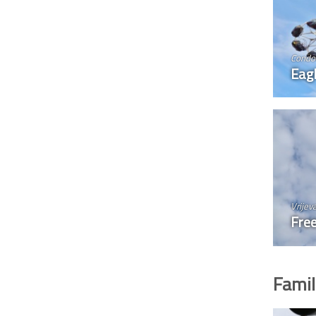
Condo
Eag
Vrijev
Free
Famil