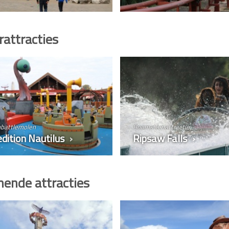
attracties
hbattlemolen
Boomstamattractie
dition Nautilus
Ripsaw Falls
ende attracties