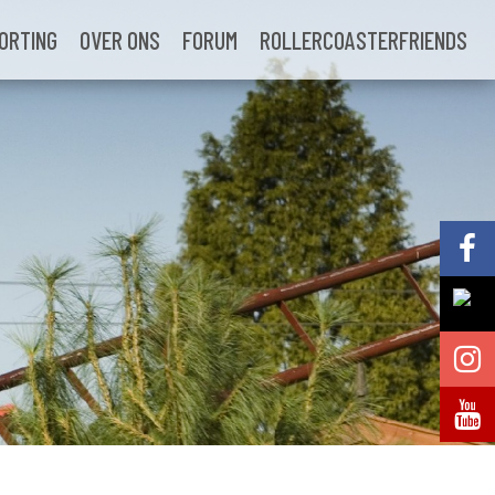
ORTING
OVER ONS
FORUM
ROLLERCOASTERFRIENDS
Volg @Pretparkenbe
Volg @Pretparkenbe
Volg @Pretparken.be
Volg @Pretparkenbe