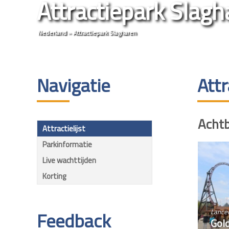
Attractiepark Slagh
Nederland
»
Attractiepark Slagharen
Navigatie
Attr
Acht
Attractielijst
Parkinformatie
Live wachttijden
Korting
Feedback
Lance
Gol