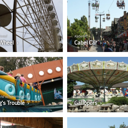
nrad
Kabellift
 Wheel
Cabel Car
end schommelschip
Carrousel
's Trouble
Gallopers