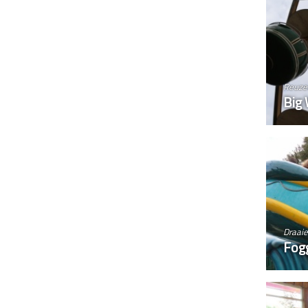
Reuze
Big
Draai
Fogg