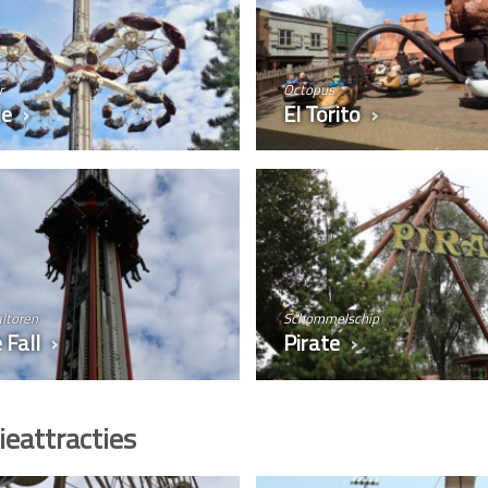
r
Octopus
le
El Torito
altoren
Schommelschip
 Fall
Pirate
ieattracties