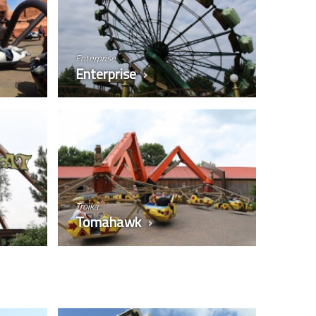
Enterprise
Enterprise
Troika
Tomahawk