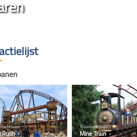
aren
actielijst
banen
erachtbaan
Stalen achtbaan
d Rush
Mine Train