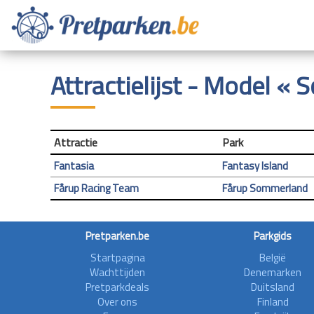
Attractielijst - Model « S
Attractie
Park
Fantasia
Fantasy Island
Fårup Racing Team
Fårup Sommerland
Pretparken.be
Parkgids
Startpagina
België
Wachttijden
Denemarken
Pretparkdeals
Duitsland
Over ons
Finland