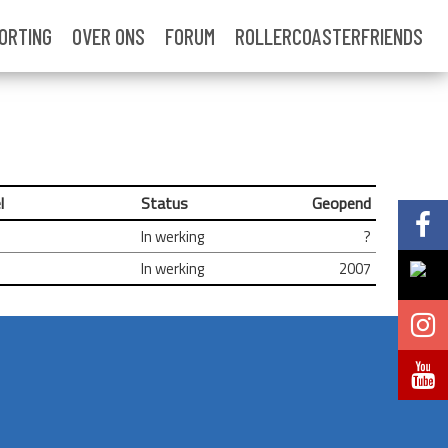
ORTING
OVER ONS
FORUM
ROLLERCOASTERFRIENDS
l
Status
Geopend
Volg @Pretparkenbe
In werking
?
In werking
2007
Volg @Pretparkenbe
Volg @Pretparken.be
Volg @Pretparkenbe