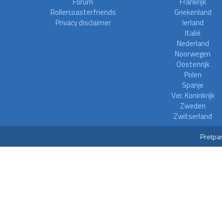
Forum
Frankrijk
Rollercoasterfriends
Griekenland
Privacy disclaimer
Ierland
Italië
Nederland
Noorwegen
Oostenrijk
Polen
Spanje
Ver. Koninkrijk
Zweden
Zwitserland
Pretpar