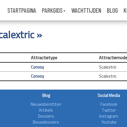
STARTPAGINA
PARKGIDS
WACHTTIJDEN
BLOG
K
calextric »
Attractietype
Attractiemode
Convoy
Scalextric
Convoy
Scalextric
Blog
Social Media
Nieuwsberichten
Facebook
Artikels
Twitter
Dossiers
Instagram
Bouwdossiers
Youtube