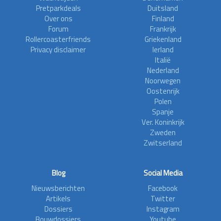
Pretparkdeals
Duitsland
Over ons
Finland
Forum
Frankrijk
Rollercoasterfriends
Griekenland
Privacy disclaimer
Ierland
Italië
Nederland
Noorwegen
Oostenrijk
Polen
Spanje
Ver. Koninkrijk
Zweden
Zwitserland
Blog
Social Media
Nieuwsberichten
Facebook
Artikels
Twitter
Dossiers
Instagram
Bouwdossiers
Youtube