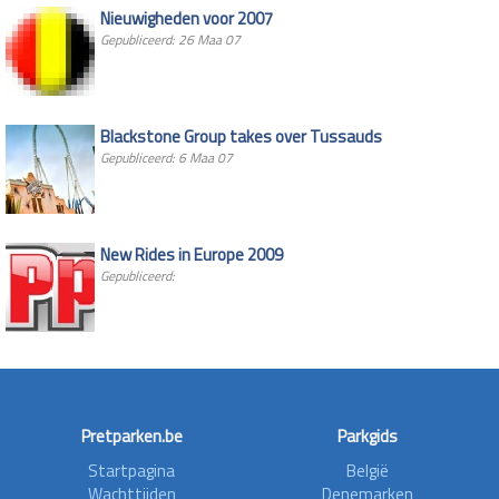
Nieuwigheden voor 2007
Gepubliceerd: 26 Maa 07
Blackstone Group takes over Tussauds
Gepubliceerd: 6 Maa 07
New Rides in Europe 2009
Gepubliceerd:
Pretparken.be
Parkgids
Startpagina
België
Wachttijden
Denemarken