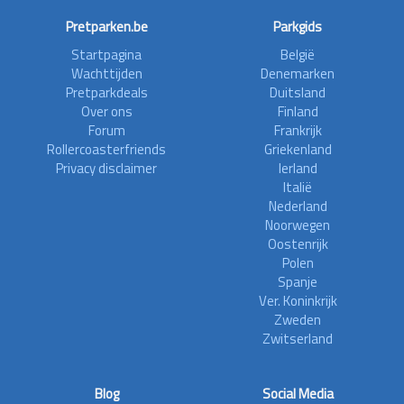
Pretparken.be
Parkgids
Startpagina
België
Wachttijden
Denemarken
Pretparkdeals
Duitsland
Over ons
Finland
Forum
Frankrijk
Rollercoasterfriends
Griekenland
Privacy disclaimer
Ierland
Italië
Nederland
Noorwegen
Oostenrijk
Polen
Spanje
Ver. Koninkrijk
Zweden
Zwitserland
Blog
Social Media