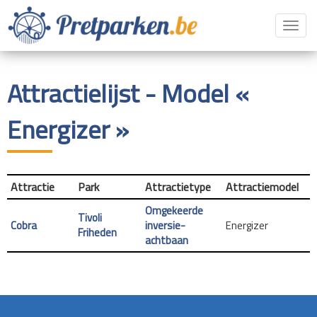
Toggl
navig
Attractielijst - Model «
Energizer »
Attractie
Park
Attractietype
Attractiemodel
Omgekeerde
Tivoli
Cobra
inversie-
Energizer
Friheden
achtbaan