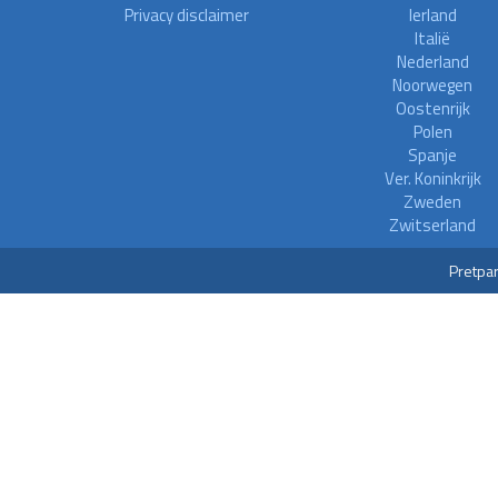
Privacy disclaimer
Ierland
Italië
Nederland
Noorwegen
Oostenrijk
Polen
Spanje
Ver. Koninkrijk
Zweden
Zwitserland
Pretpar