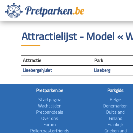
Attractielijst - Model «
Attractie
Park
Lisebergshjulet
Liseberg
Pretparken.be
Parkgids
Startpagina
België
Wachttijden
Denemarken
Pretparkdeals
Duitsland
Over ons
Finland
Forum
Frankrijk
Rollercoasterfriends
Griekenland