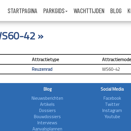
STARTPAGINA
PARKGIDS
WACHTTIJDEN
BLOG
K
 WS60-42 »
Attractietype
Attractiemode
Reuzenrad
WS60-42
Blog
Social Media
Nieuwsberichten
Facebook
Artikels
Twitter
Dossiers
Instagram
Bouwdossiers
Youtube
Interviews
Aanvalsplannen