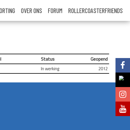
ORTING
OVER ONS
FORUM
ROLLERCOASTERFRIENDS
l
Status
Geopend
Volg @Pretparkenbe
In werking
2012
Volg @Pretparkenbe
Volg @Pretparken.be
Volg @Pretparkenbe