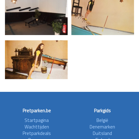
Pretparken.be
Parkgids
Startpagina
België
Wachttijden
Denemarken
Pretparkdeals
Duitsland