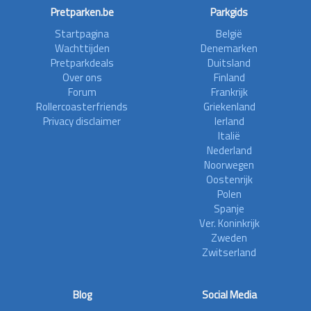
Pretparken.be
Parkgids
Startpagina
België
Wachttijden
Denemarken
Pretparkdeals
Duitsland
Over ons
Finland
Forum
Frankrijk
Rollercoasterfriends
Griekenland
Privacy disclaimer
Ierland
Italië
Nederland
Noorwegen
Oostenrijk
Polen
Spanje
Ver. Koninkrijk
Zweden
Zwitserland
Blog
Social Media