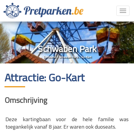
Toggl
navig
Schwaben Park
Duitsland
»
Schwaben Park
»
Go-Kart
Attractie: Go-Kart
Omschrijving
Deze kartingbaan voor de hele familie was
toegankelijk vanaf 8 jaar. Er waren ook duoseats.