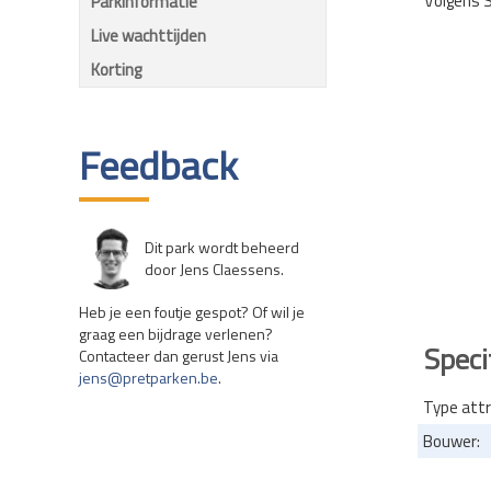
Volgens S
Parkinformatie
Live wachttijden
Korting
Feedback
Dit park wordt beheerd
door Jens Claessens.
Heb je een foutje gespot? Of wil je
graag een bijdrage verlenen?
Speci
Contacteer dan gerust Jens via
jens@pretparken.be
.
Type attr
Bouwer: