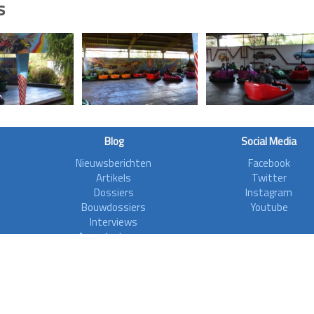
s
Blog
Social Media
Nieuwsberichten
Facebook
Artikels
Twitter
Dossiers
Instagram
Bouwdossiers
Youtube
Interviews
Aanvalsplannen
Zoonieuws