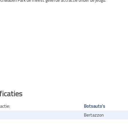
chwaben Park de meest geliefde attractie onder de jeugd.
ficaties
actie:
Botsauto's
Bertazzon