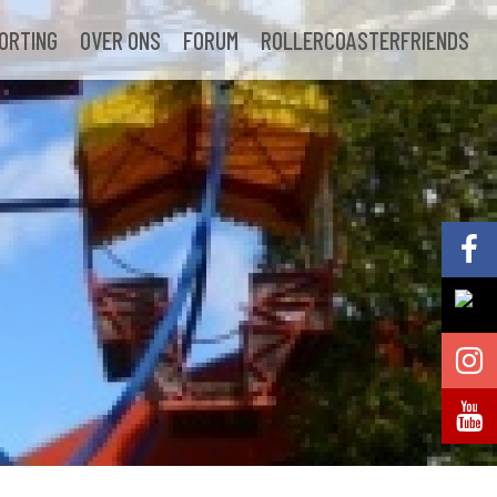
ORTING
OVER ONS
FORUM
ROLLERCOASTERFRIENDS
Volg @Pretparkenbe
Volg @Pretparkenbe
Volg @Pretparken.be
Volg @Pretparkenbe