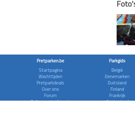
Foto'
Pretparken.be
Parkgids
Startpagina
België
Wachttijden
Denemarken
Pretparkdeals
Duitsland
Over ons
Finland
Forum
Frankrijk
Rollercoasterfriends
Griekenland
Privacy disclaimer
Ierland
Italië
Nederland
Noorwegen
Oostenrijk