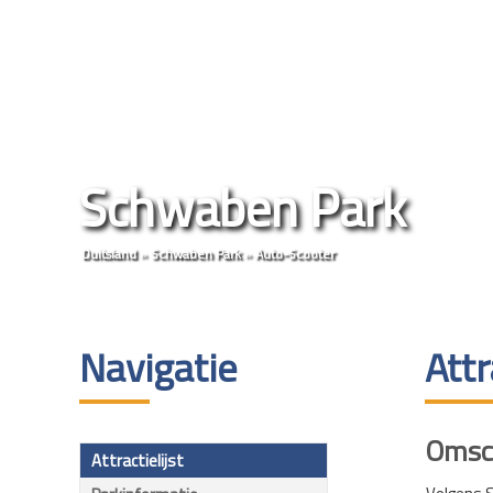
Schwaben Park
Duitsland
»
Schwaben Park
»
Auto-Scooter
Navigatie
Attr
Omsch
Attractielijst