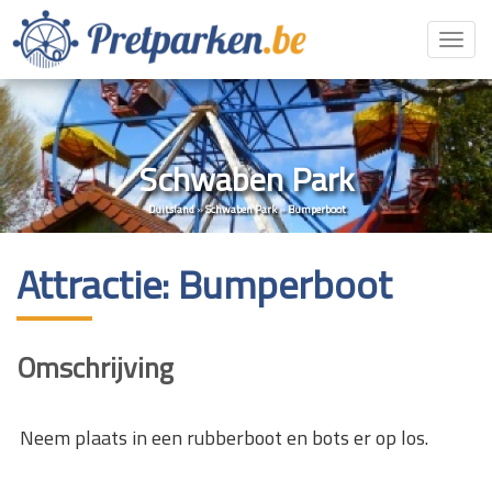
Toggl
navig
Schwaben Park
Duitsland
»
Schwaben Park
»
Bumperboot
Attractie: Bumperboot
Omschrijving
Neem plaats in een rubberboot en bots er op los.