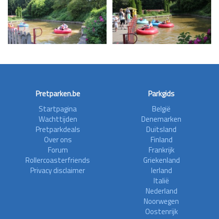
Pretparken.be
Parkgids
Startpagina
België
Wachttijden
Denemarken
Pretparkdeals
Duitsland
Over ons
Finland
Forum
Frankrijk
Rollercoasterfriends
Griekenland
Privacy disclaimer
Ierland
Italië
Nederland
Noorwegen
Oostenrijk