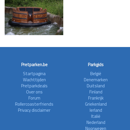
Pretparken.be
Parkgids
Startpagina
België
Wachttijden
Denemarken
Pretparkdeals
Duitsland
Over ons
Finland
Forum
Frankrijk
Rollercoasterfriends
Griekenland
Privacy disclaimer
Ierland
Italië
Nederland
Noorwegen