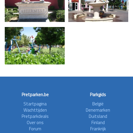
Pretparken.be
Parkgids
Startpagina
België
Wachttijden
Denemarken
Pretparkdeals
Duitsland
Over ons
Finland
Forum
Frankrijk