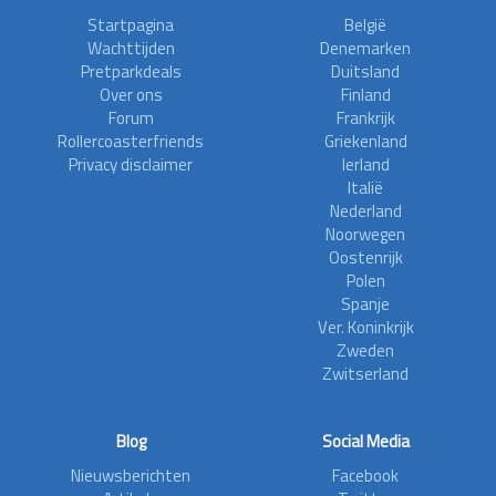
Startpagina
België
Wachttijden
Denemarken
Pretparkdeals
Duitsland
Over ons
Finland
Forum
Frankrijk
Rollercoasterfriends
Griekenland
Privacy disclaimer
Ierland
Italië
Nederland
Noorwegen
Oostenrijk
Polen
Spanje
Ver. Koninkrijk
Zweden
Zwitserland
Blog
Social Media
Nieuwsberichten
Facebook