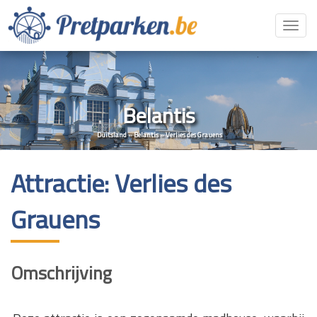
Toggl
navig
Belantis
Duitsland
»
Belantis
»
Verlies des Grauens
Attractie: Verlies des
Grauens
Omschrijving