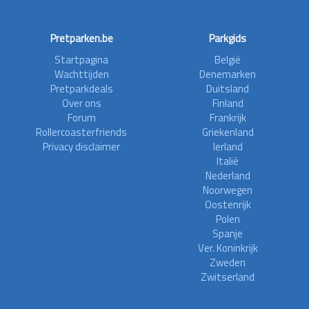
Pretparken.be
Parkgids
Startpagina
België
Wachttijden
Denemarken
Pretparkdeals
Duitsland
Over ons
Finland
Forum
Frankrijk
Rollercoasterfriends
Griekenland
Privacy disclaimer
Ierland
Italië
Nederland
Noorwegen
Oostenrijk
Polen
Spanje
Ver. Koninkrijk
Zweden
Zwitserland