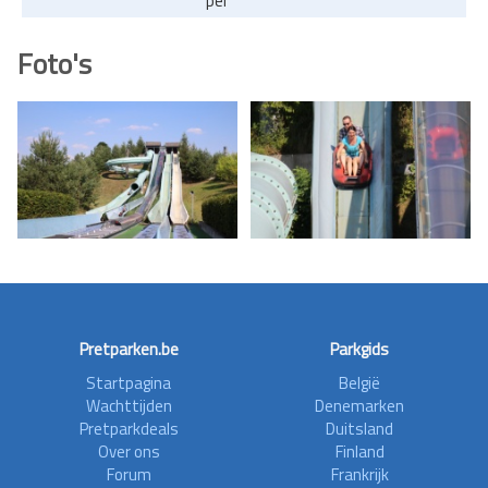
per
Foto's
Pretparken.be
Parkgids
Startpagina
België
Wachttijden
Denemarken
Pretparkdeals
Duitsland
Over ons
Finland
Forum
Frankrijk