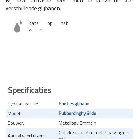
Bij deze attractie heeft men de keuze uit vier
verschillende glijbanen.
Kans op nat
worden
Specificaties
Type attractie:
Bootjesglijbaan
Model:
Rubberdinghy Slide
Bouwer:
Metallbau Emmeln
Onbekend aantal met 2 passagiers
Aantal voertuigen: