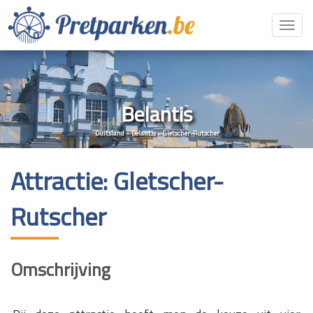
Toggl
navig
Belantis
Duitsland
»
Belantis
»
Gletscher-Rutscher
Attractie: Gletscher-
Rutscher
Omschrijving