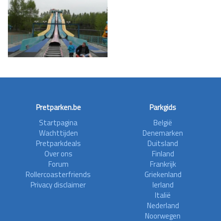
Pretparken.be
Parkgids
Startpagina
België
Wachttijden
Denemarken
Pretparkdeals
Duitsland
Over ons
Finland
Forum
Frankrijk
Rollercoasterfriends
Griekenland
Privacy disclaimer
Ierland
Italië
Nederland
Noorwegen