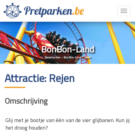
Toggl
navig
BonBon-Land
Denemarken
»
BonBon-Land
»
Rejen
Attractie: Rejen
Omschrijving
Glij met je bootje van één van de vier glijbanen. Kun jij
het droog houden?