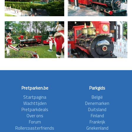
Pretparken.be
Parkgids
Startpagina
België
Wachttijden
Denemarken
Pretparkdeals
Duitsland
Over ons
Finland
Forum
Frankrijk
Rollercoasterfriends
Griekenland