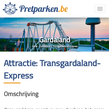
Toggl
navig
Gardaland
Italië
»
Gardaland
»
Transgardaland-Express
Attractie: Transgardaland-
Express
Omschrijving