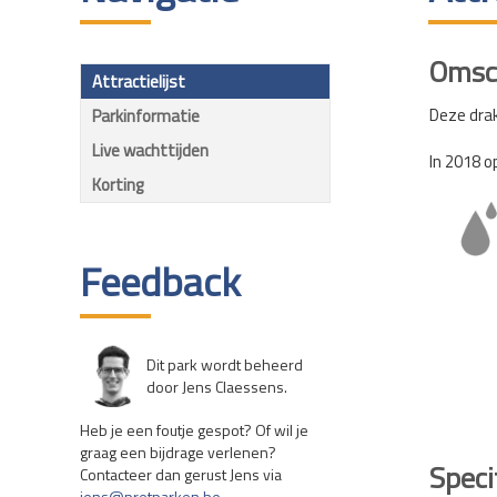
Omsch
Attractielijst
Deze dra
Parkinformatie
Live wachttijden
In 2018 o
Korting
Feedback
Dit park wordt beheerd
door Jens Claessens.
Heb je een foutje gespot? Of wil je
graag een bijdrage verlenen?
Speci
Contacteer dan gerust Jens via
jens@pretparken.be
.