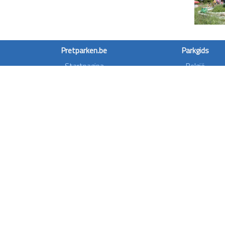
Pretparken.be
Parkgids
Startpagina
België
Wachttijden
Denemarken
Pretparkdeals
Duitsland
Over ons
Finland
Forum
Frankrijk
Rollercoasterfriends
Griekenland
Privacy disclaimer
Ierland
Italië
Nederland
Noorwegen
Oostenrijk
Polen
Spanje
Ver. Koninkrijk
Zweden
Zwitserland