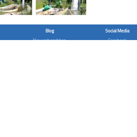
Blog
Social Media
Nieuwsberichten
Facebook
Artikels
Twitter
Dossiers
Instagram
Bouwdossiers
Youtube
Interviews
Aanvalsplannen
Zoonieuws