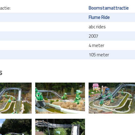
actie:
Boomstamattractie
Flume Ride
abc rides
2007
4 meter
105 meter
s