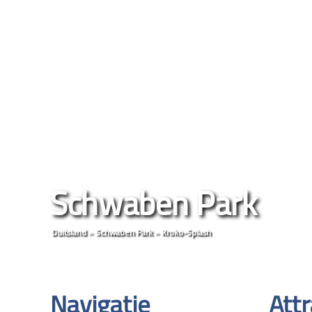
Schwaben Park
Duitsland
»
Schwaben Park
»
Kroko-Splash
Navigatie
Attr