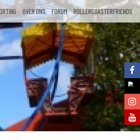
ORTING
OVER ONS
FORUM
ROLLERCOASTERFRIENDS
Volg @Pretparkenbe
Volg @Pretparkenbe
Volg @Pretparken.be
Volg @Pretparkenbe