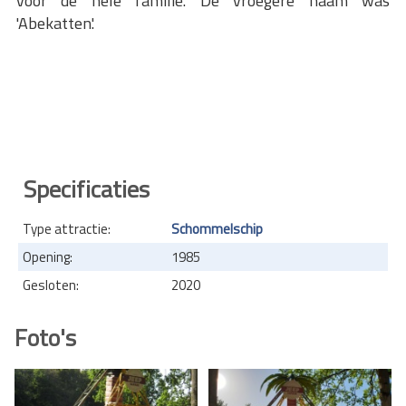
voor de hele familie. De vroegere naam was
'Abekatten'.
Specificaties
Type attractie:
Schommelschip
Opening:
1985
Gesloten:
2020
Foto's