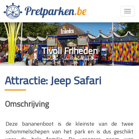
Toggl
navig
Tivoli Friheden
Denemarken
»
Tivoli Friheden
»
Jeep Safari
Attractie: Jeep Safari
Omschrijving
Deze bananenboot is de kleinste van de twee
schommelschepen van het park en is dus geschikt