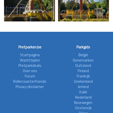
Pretparken.be
Parkgids
Startpagina
België
Wachttijden
Denemarken
Pretparkdeals
Duitsland
Over ons
Finland
Forum
Frankrijk
Rollercoasterfriends
Griekenland
Privacy disclaimer
Ierland
Italië
Nederland
Noorwegen
Oostenrijk