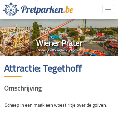
Toggl
navig
Wiener Prater
Oostenrijk
»
Wiener Prater
»
Tegethoff
Attractie: Tegethoff
Omschrijving
Scheep in een maak een woest ritje over de golven.