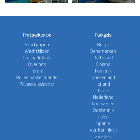
Pretparken.be
Parkgids
Startpagina
België
Wachttijden
Denemarken
Pretparkdeals
Duitsland
Over ons
Finland
Forum
Frankrijk
Rollercoasterfriends
Griekenland
Privacy disclaimer
Ierland
Italië
Nederland
Noorwegen
Oostenrijk
Polen
Spanje
Ver. Koninkrijk
Zweden