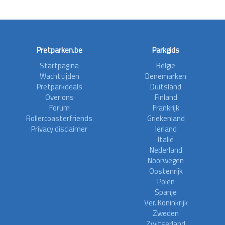
Pretparken.be
Parkgids
Startpagina
België
Wachttijden
Denemarken
Pretparkdeals
Duitsland
Over ons
Finland
Forum
Frankrijk
Rollercoasterfriends
Griekenland
Privacy disclaimer
Ierland
Italië
Nederland
Noorwegen
Oostenrijk
Polen
Spanje
Ver. Koninkrijk
Zweden
Zwitserland