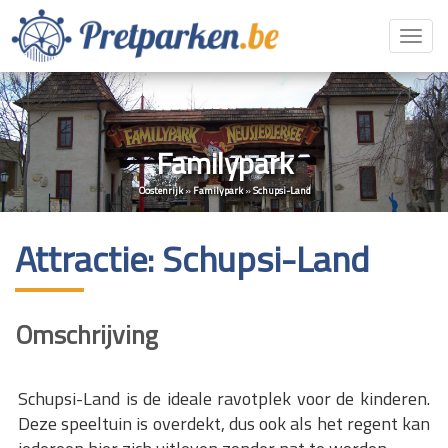
Toggl
navig
Familypark
Oostenrijk
»
Familypark
»
Schupsi-Land
Attractie: Schupsi-Land
Omschrijving
Schupsi-Land is de ideale ravotplek voor de kinderen.
Deze speeltuin is overdekt, dus ook als het regent kan