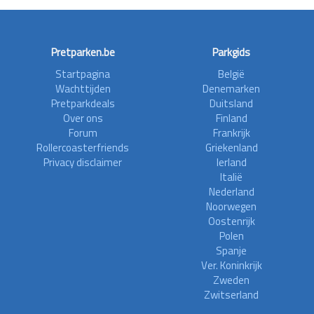
Pretparken.be
Parkgids
Startpagina
België
Wachttijden
Denemarken
Pretparkdeals
Duitsland
Over ons
Finland
Forum
Frankrijk
Rollercoasterfriends
Griekenland
Privacy disclaimer
Ierland
Italië
Nederland
Noorwegen
Oostenrijk
Polen
Spanje
Ver. Koninkrijk
Zweden
Zwitserland