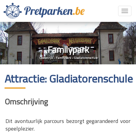
Toggl
navig
Familypark
Oostenrijk
»
Familypark
»
Gladiatorenschule
Attractie: Gladiatorenschule
Omschrijving
Dit avontuurlijk parcours bezorgt gegarandeerd voor
speelplezier.