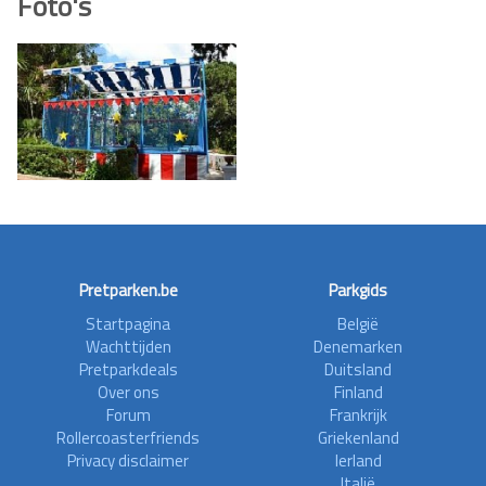
Foto's
Pretparken.be
Parkgids
Startpagina
België
Wachttijden
Denemarken
Pretparkdeals
Duitsland
Over ons
Finland
Forum
Frankrijk
Rollercoasterfriends
Griekenland
Privacy disclaimer
Ierland
Italië