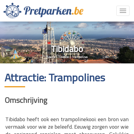
Toggl
navig
Tibidabo
Spanje
»
Tibidabo
»
Trampolines
Attractie: Trampolines
Omschrijving
Tibidabo heeft ook een trampolinekooi: een bron van
vermaak voor wie ze beleefd. Eeuwig zorgen voor wie