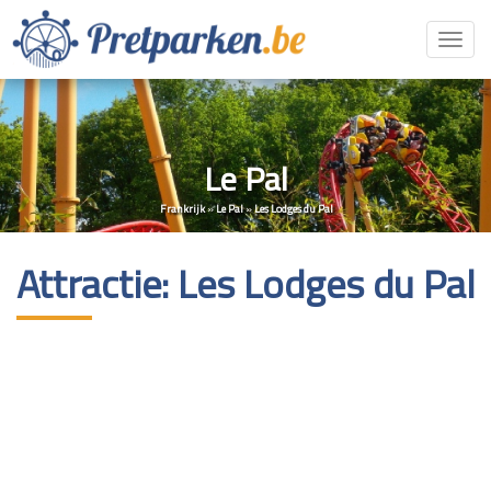
Toggl
navig
Le Pal
Frankrijk
»
Le Pal
»
Les Lodges du Pal
Attractie: Les Lodges du Pal