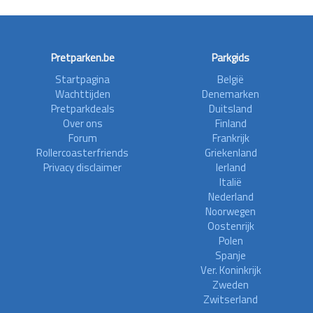
Pretparken.be
Parkgids
Startpagina
België
Wachttijden
Denemarken
Pretparkdeals
Duitsland
Over ons
Finland
Forum
Frankrijk
Rollercoasterfriends
Griekenland
Privacy disclaimer
Ierland
Italië
Nederland
Noorwegen
Oostenrijk
Polen
Spanje
Ver. Koninkrijk
Zweden
Zwitserland