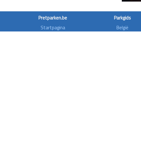
Pretparken.be
Parkgids
Startpagina
België
Wachttijden
Denemarken
Pretparkdeals
Duitsland
Over ons
Finland
Forum
Frankrijk
Rollercoasterfriends
Griekenland
Privacy disclaimer
Ierland
Italië
Nederland
Noorwegen
Oostenrijk
Polen
Spanje
Ver. Koninkrijk
Zweden
Zwitserland
Pretpar