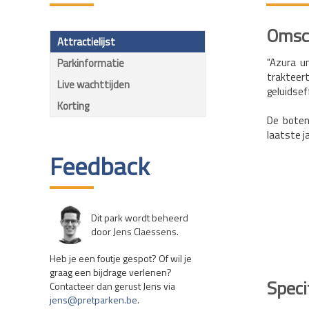
Omsch
Attractielijst
"Azura u
Parkinformatie
trakteert
Live wachttijden
geluidsef
Korting
De boten
laatste j
Feedback
Dit park wordt beheerd
door Jens Claessens.
Heb je een foutje gespot? Of wil je
graag een bijdrage verlenen?
Speci
Contacteer dan gerust Jens via
jens@pretparken.be
.