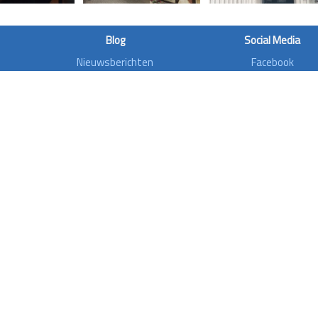
Blog
Social Media
Nieuwsberichten
Facebook
Artikels
Twitter
Dossiers
Instagram
Bouwdossiers
Youtube
Interviews
Aanvalsplannen
Zoonieuws
Privacy di
ken.be | The complete content is © 2000-2026 Pretparken.be |