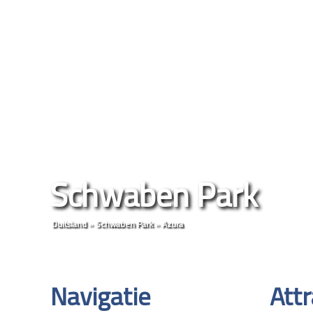
Schwaben Park
Duitsland
»
Schwaben Park
»
Azura
Navigatie
Attr