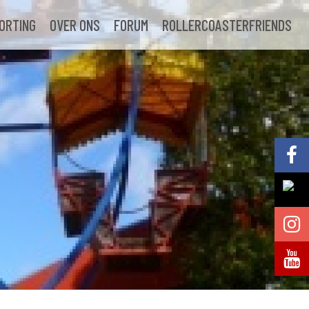
ORTING
OVER ONS
FORUM
ROLLERCOASTERFRIENDS
Volg @Pretparkenbe
Volg @Pretparkenbe
Volg @Pretparken.be
Volg @Pretparkenbe