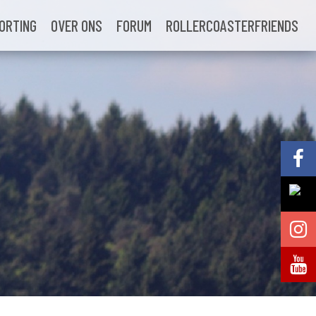
ORTING
OVER ONS
FORUM
ROLLERCOASTERFRIENDS
Volg @Pretparkenbe
Volg @Pretparkenbe
Volg @Pretparken.be
Volg @Pretparkenbe