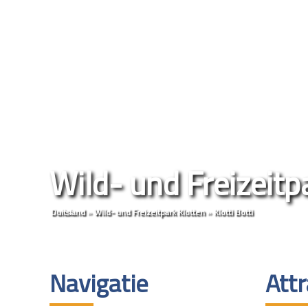
Wild- und Freizeitp
Duitsland
»
Wild- und Freizeitpark Klotten
»
Klotti Botti
Navigatie
Attr