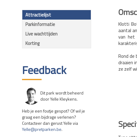
Omsch
Attractielijst
Klotti B
Parkinformatie
aantal a
Live wachttijden
van het 
Korting
karakteri
Rond de b
draaien i
Feedback
ze zelf wi
Dit park wordt beheerd
door Yelle Kleykens.
Heb je een foutje gespot? Of wil je
graag een bijdrage verlenen?
Speci
Contacteer dan gerust Yelle via
Yelle@pretparken.be
.