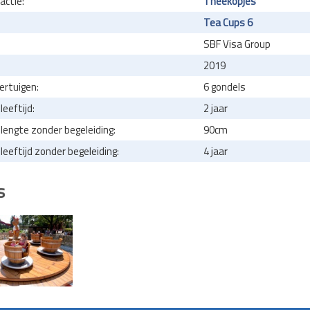
actie:
Theekopjes
Tea Cups 6
SBF Visa Group
2019
ertuigen:
6 gondels
eeftijd:
2 jaar
engte zonder begeleiding:
90cm
eeftijd zonder begeleiding:
4 jaar
s