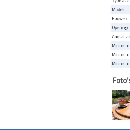
Type attr
Model:
Bouwer:
Opening:
Aantal vo
Minimum l
Minimum l
Minimum l
Foto'