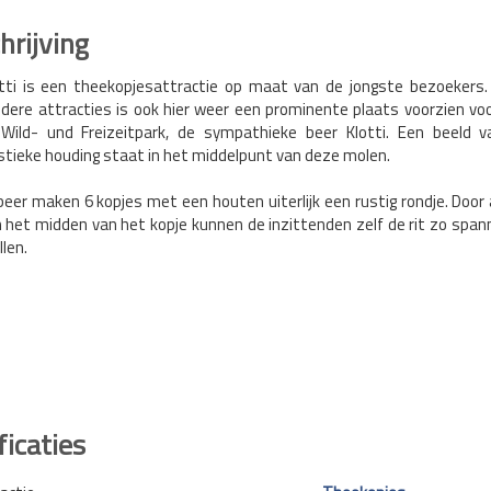
rijving
otti is een theekopjesattractie op maat van de jongste bezoekers.
ndere attracties is ook hier weer een prominente plaats voorzien v
Wild- und Freizeitpark, de sympathieke beer Klotti. Een beeld v
stieke houding staat in het middelpunt van deze molen.
eer maken 6 kopjes met een houten uiterlijk een rustig rondje. Door 
n het midden van het kopje kunnen de inzittenden zelf de rit zo spa
llen.
ficaties