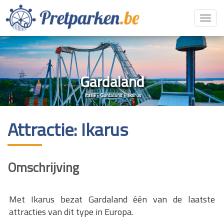
Toggl
navig
Gardaland
Italië
»
Gardaland
»
Ikarus
Attractie: Ikarus
Omschrijving
Met Ikarus bezat Gardaland één van de laatste
attracties van dit type in Europa.