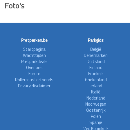
Foto's
Pretparken.be
Parkgids
Startpagina
België
Wachttijden
Denemarken
Pretparkdeals
Duitsland
Over ons
Finland
Forum
Frankrijk
Rollercoasterfriends
Griekenland
Privacy disclaimer
Ierland
Italië
Nederland
Noorwegen
Oostenrijk
Polen
Spanje
Ver. Koninkrijk