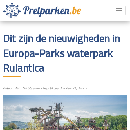
Toggl
navig
Dit zijn de nieuwigheden in
Europa-Parks waterpark
Rulantica
Auteur: Bert Van Staeyen - Gepubliceerd: 8 Aug 21, 18:02