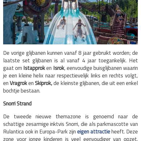
De vorige glijbanen kunnen vanaf 8 jaar gebruikt worden; de
laatste set glijbanen is al vanaf 4 jaar toegankelijk. Het
gaat om
Istapprok
en
Isrok
, eenvoudige buisglijbanen waarin
je een kleine helix naar respectievelijk links en rechts volgt,
en
Vragrok
en
Skiprok,
de kleinste glijbanen, die uit een enkel
bochtje bestaan.
Snorri Strand
De tweede nieuwe themazone is genoemd naar de
schattige zesarmige inktvis Snorri, die als parkmascotte van
Rulantica ook in Europa-Park zijn
eigen attractie
heeft. Deze
zone voor jonge kinderen is veel eenvoudiger van opzet.