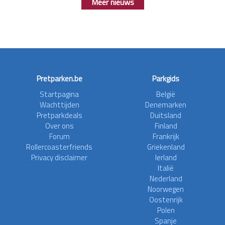
Meer nieuws
Pretparken.be
Parkgids
Startpagina
België
Wachttijden
Denemarken
Pretparkdeals
Duitsland
Over ons
Finland
Forum
Frankrijk
Rollercoasterfriends
Griekenland
Privacy disclaimer
Ierland
Italië
Nederland
Noorwegen
Oostenrijk
Polen
Spanje