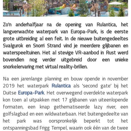
Zo'n anderhalfjaar na de opening van Rulantica, het
langverwachte waterpark van Europa-Park, is de eerste
grote uitbreiding al een feit. In de nieuwe buitengedeeltes
Svalgurok en Snorri Strand vind je meerdere glijbanen en
waterspeeltuinen. Het al stevige VR-aanbod in Rust werd
bovendien nog verder uitgebreid door een unieke
snorkelervaring met virtual reality-brillen.
Na een jarenlange planning en bouw opende in november
2019 het waterpark
Rulantica
als 'second gate' bij het
Duitse
Europa-Park
. Het overwegend overdekte waterpark
kon toen al uitpakken met 17 glijbanen van uiteenlopende
formaten, een knap gethematiseerde lazy river, een
golfslagbad en een wildwaterbaan. Het buitengedeelte van
het park was oorspronkelijk beperkt tot het
ontspanningsbad Frigg Tempel, waarin ook één van de twee