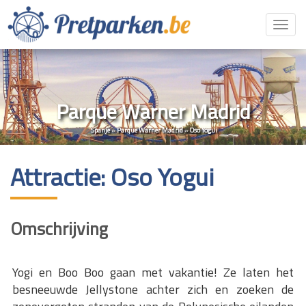
Toggl
navig
Parque Warner Madrid
Spanje
»
Parque Warner Madrid
»
Oso Yogui
Attractie: Oso Yogui
Omschrijving
Yogi en Boo Boo gaan met vakantie! Ze laten het
besneeuwde Jellystone achter zich en zoeken de