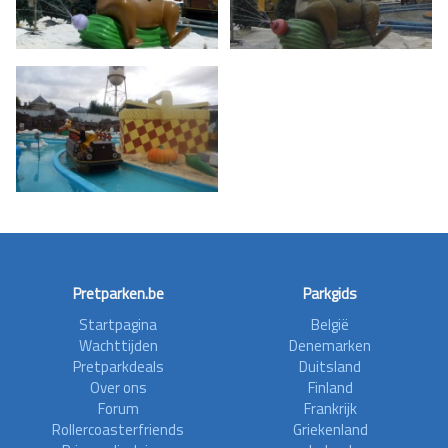
Pretparken.be
Parkgids
Startpagina
België
Wachttijden
Denemarken
Pretparkdeals
Duitsland
Over ons
Finland
Forum
Frankrijk
Rollercoasterfriends
Griekenland