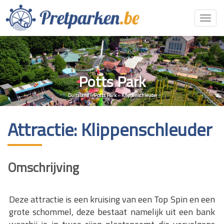
Toggl
navig
Potts Park
Duitsland
»
Potts Park
»
Klippenschleuder
Attractie: Klippenschleuder
Omschrijving
Deze attractie is een kruising van een Top Spin en een
grote schommel, deze bestaat namelijk uit een bank