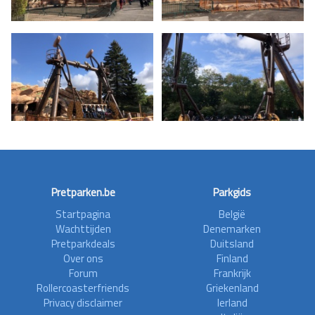
Pretparken.be
Parkgids
Startpagina
België
Wachttijden
Denemarken
Pretparkdeals
Duitsland
Over ons
Finland
Forum
Frankrijk
Rollercoasterfriends
Griekenland
Privacy disclaimer
Ierland