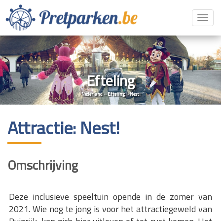
Toggl
navig
Efteling
Nederland
»
Efteling
»
Nest!
Attractie: Nest!
Omschrijving
Deze inclusieve speeltuin opende in de zomer van
2021. Wie nog te jong is voor het attractiegeweld van