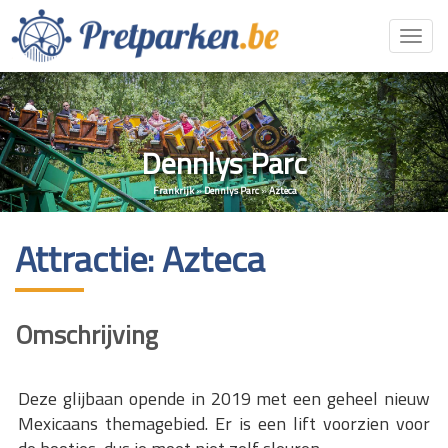
Toggl
navig
Dennlys Parc
Frankrijk
»
Dennlys Parc
»
Azteca
Attractie: Azteca
Omschrijving
Deze glijbaan opende in 2019 met een geheel nieuw
Mexicaans themagebied. Er is een lift voorzien voor