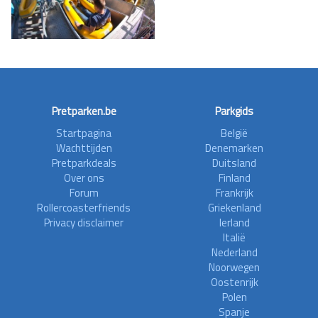
Pretparken.be
Parkgids
Startpagina
België
Wachttijden
Denemarken
Pretparkdeals
Duitsland
Over ons
Finland
Forum
Frankrijk
Rollercoasterfriends
Griekenland
Privacy disclaimer
Ierland
Italië
Nederland
Noorwegen
Oostenrijk
Polen
Spanje