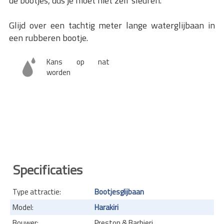
de bootjes, dus je moet niet zelf sleuren.
Glijd over een tachtig meter lange waterglijbaan in
een rubberen bootje.
Kans op nat
worden
Specificaties
Type attractie:
Bootjesglijbaan
Model:
Harakiri
Bouwer:
Preston & Barbieri