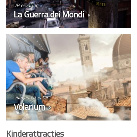
VR ervaring
La Guerra dei Mondi
Vliegend theater
Volarium
Kinderattracties