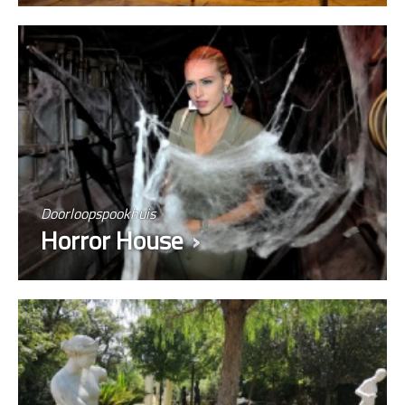
Doorloopspookhuis
Horror House