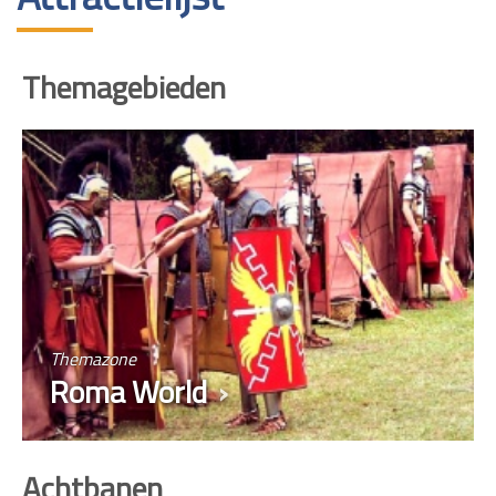
Themagebieden
Themazone
Roma World
Achtbanen