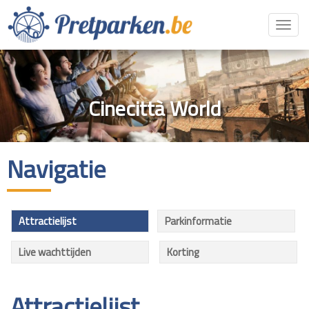
Toggl
navig
Cinecittà World
Navigatie
Attractielijst
Parkinformatie
Live wachttijden
Korting
Attractielijst