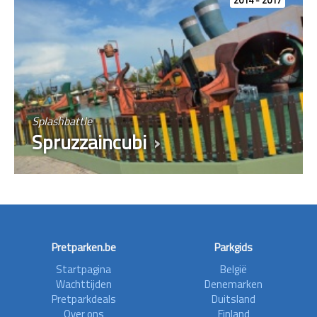
Splashbattle
Spruzzaincubi
Pretparken.be
Parkgids
Startpagina
België
Wachttijden
Denemarken
Pretparkdeals
Duitsland
Over ons
Finland