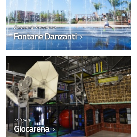
Dansende fonteinen
Fontane Danzanti
Softplay
Giocarena