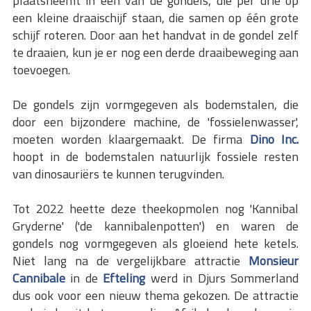
plaatsneemt in één van de gondels, die per drie op
een kleine draaischijf staan, die samen op één grote
schijf roteren. Door aan het handvat in de gondel zelf
te draaien, kun je er nog een derde draaibeweging aan
toevoegen.
De gondels zijn vormgegeven als bodemstalen, die
door een bijzondere machine, de 'fossielenwasser',
moeten worden klaargemaakt. De firma
Dino Inc.
hoopt in de bodemstalen natuurlijk fossiele resten
van dinosauriërs te kunnen terugvinden.
Tot 2022 heette deze theekopmolen nog 'Kannibal
Gryderne' ('de kannibalenpotten') en waren de
gondels nog vormgegeven als gloeiend hete ketels.
Niet lang na de vergelijkbare attractie
Monsieur
Cannibale
in de
Efteling
werd in Djurs Sommerland
dus ook voor een nieuw thema gekozen. De attractie