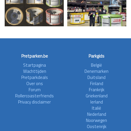
Pretparken.be
Parkgids
Startpagina
België
Wachttijden
Denemarken
Pretparkdeals
Duitsland
Over ons
Finland
Forum
Frankrijk
Rollercoasterfriends
Griekenland
Privacy disclaimer
Ierland
Italië
Nederland
Noorwegen
Oostenrijk